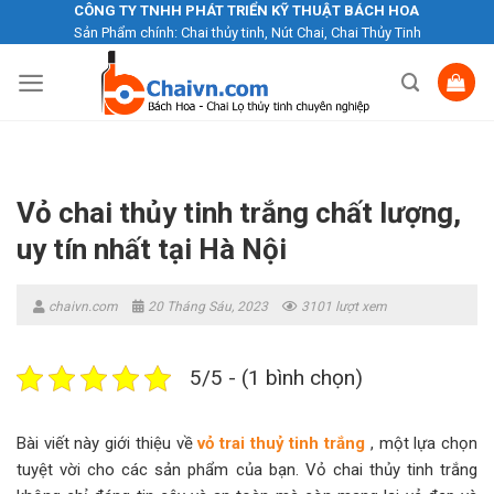
Skip
CÔNG TY TNHH PHÁT TRIỂN KỸ THUẬT BÁCH HOA
Sản Phẩm chính: Chai thủy tinh, Nút Chai, Chai Thủy Tinh
to
content
Vỏ chai thủy tinh trắng chất lượng,
uy tín nhất tại Hà Nội
chaivn.com
20 Tháng Sáu, 2023
3101 lượt xem
5/5 - (1 bình chọn)
Bài viết này giới thiệu về
vỏ trai thuỷ tinh trắng
, một lựa chọn
tuyệt vời cho các sản phẩm của bạn. Vỏ chai thủy tinh trắng