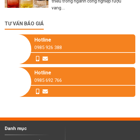
thiếu trong ngành công nghiệp rượu
vang....
TƯ VẤN BÁO GIÁ
Hotline
0985 926 388
Hotline
0985 692 766
Danh mục