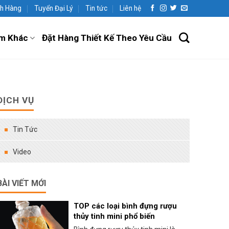
h Hàng
Tuyển Đại Lý
Tin tức
Liên hệ
m Khác
Đặt Hàng Thiết Kế Theo Yêu Cầu
DỊCH VỤ
Tin Tức
Video
BÀI VIẾT MỚI
TOP các loại bình đựng rượu
thủy tinh mini phổ biến