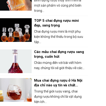
Bình đựng rượu thủy tinh mini là
một sản phẩm vô cùng phổ biến
trong...
TOP 5 chai đựng rượu mini
đẹp, sang trọng
Chai đựng rượu mini là một phụ
kiện không thể thiếu trong bộ sưu
tập...
Các mẫu chai đựng rượu sang
trọng, cuốn hút
Chào mừng đến với bài viết hôm
nay, chúng tôi sẽ giới thiệu về các...
Mua chai đựng rượu ở Hà Nội
địa chỉ nào uy tín và chất
lượng?
Trong thế giới rượu vang, chai
đựng rượu không chỉ là vật dụng
tiện ích...