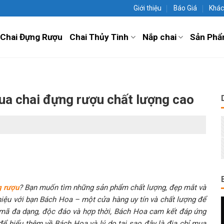
Giới thiệu
Báo Giá
Khác
Chai Đựng Rượu
Chai Thủy Tinh
Nắp chai
Sản Phẩ
mua chai đựng rượu chất lượng cao
g rượu
? Bạn muốn tìm những sản phẩm chất lượng, đẹp mắt và
thiệu với bạn Bách Hoa – một cửa hàng uy tín và chất lượng để
mã đa dạng, độc đáo và hợp thời, Bách Hoa cam kết đáp ứng
ể hiểu thêm về Bách Hoa và lý do tại sao đây là địa chỉ mua