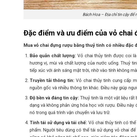
Bách Hoa – Địa chỉ tin cậy để
Đặc điểm và ưu điểm của vỏ chai 
Mua vỏ chai đựng rượu bằng thuỷ tinh có nhiều đặc 
Bảo quản chất lượng:
Vỏ chai thủy tinh được coi là
hương vị, mùi và chất lượng của nước uống. Thuỷ ti
tiếp xúc với ánh sáng mặt trời, nhờ vào tính không m
Truyền tải thông tin:
Vỏ chai thủy tinh cung cấp mộ
nguồn gốc và nhiều thông tin khác. Điều này giúp ngư
Độ bền và đáng tin cậy:
Thuỷ tinh là một vật liệu rất
dạng và không phản ứng hóa học với rượu. Điều này 
nó trong quá trình vận chuyển và lưu trữ.
Tính tái sử dụng và tái chế:
Vỏ chai thủy tinh có th
phẩm. Người tiêu dùng có thể tái sử dụng vỏ chai để