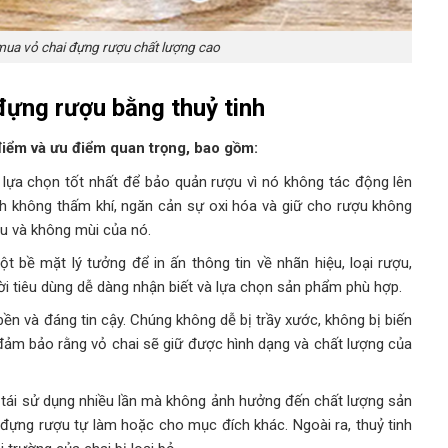
 mua vỏ chai đựng rượu chất lượng cao
đựng rượu bằng thuỷ tinh
điểm và ưu điểm quan trọng, bao gồm:
 lựa chọn tốt nhất để bảo quản rượu vì nó không tác động lên
nh không thấm khí, ngăn cản sự oxi hóa và giữ cho rượu không
àu và không mùi của nó.
t bề mặt lý tưởng để in ấn thông tin về nhãn hiệu, loại rượu,
ời tiêu dùng dễ dàng nhận biết và lựa chọn sản phẩm phù hợp.
 bền và đáng tin cậy. Chúng không dễ bị trầy xước, không bị biến
đảm bảo rằng vỏ chai sẽ giữ được hình dạng và chất lượng của
ể tái sử dụng nhiều lần mà không ảnh hưởng đến chất lượng sản
 đựng rượu tự làm hoặc cho mục đích khác. Ngoài ra, thuỷ tinh