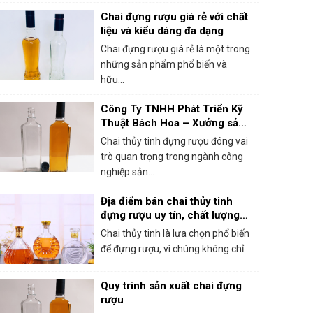
Chai đựng rượu giá rẻ với chất
liệu và kiểu dáng đa dạng
Chai đựng rượu giá rẻ là một trong
những sản phẩm phổ biến và
hữu...
Công Ty TNHH Phát Triển Kỹ
Thuật Bách Hoa – Xưởng sản
xuất chai thủy tinh đựng rượu
Chai thủy tinh đựng rượu đóng vai
chất lượng
trò quan trọng trong ngành công
nghiệp sản...
Địa điểm bán chai thủy tinh
đựng rượu uy tín, chất lượng
tại Hà Nội
Chai thủy tinh là lựa chọn phổ biến
để đựng rượu, vì chúng không chỉ...
Quy trình sản xuất chai đựng
rượu