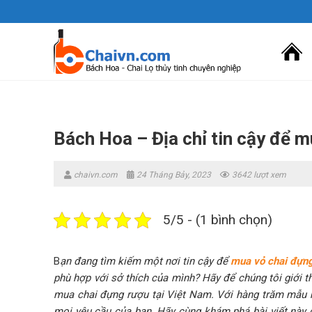
Skip
to
content
Bách Hoa – Địa chỉ tin cậy để 
chaivn.com
24 Tháng Bảy, 2023
3642 lượt xem
5/5 - (1 bình chọn)
B
ạn đang tìm kiếm một nơi tin cậy để
mua vỏ chai đựn
phù hợp với sở thích của mình? Hãy để chúng tôi giới 
mua chai đựng rượu tại Việt Nam. Với hàng trăm mẫu 
mọi yêu cầu của bạn. Hãy cùng khám phá bài viết này đ