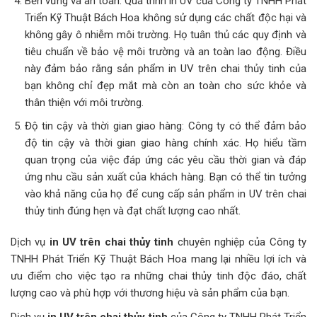
Bền vững và an toàn: Quá trình in UV của Công ty TNHH Phát
Triển Kỹ Thuật Bách Hoa không sử dụng các chất độc hại và
không gây ô nhiễm môi trường. Họ tuân thủ các quy định và
tiêu chuẩn về bảo vệ môi trường và an toàn lao động. Điều
này đảm bảo rằng sản phẩm in UV trên chai thủy tinh của
bạn không chỉ đẹp mắt mà còn an toàn cho sức khỏe và
thân thiện với môi trường.
Độ tin cậy và thời gian giao hàng: Công ty có thể đảm bảo
độ tin cậy và thời gian giao hàng chính xác. Họ hiểu tầm
quan trọng của việc đáp ứng các yêu cầu thời gian và đáp
ứng nhu cầu sản xuất của khách hàng. Bạn có thể tin tưởng
vào khả năng của họ để cung cấp sản phẩm in UV trên chai
thủy tinh đúng hẹn và đạt chất lượng cao nhất.
Dịch vụ
in UV trên chai thủy tinh
chuyên nghiệp của Công ty
TNHH Phát Triển Kỹ Thuật Bách Hoa mang lại nhiều lợi ích và
ưu điểm cho việc tạo ra những chai thủy tinh độc đáo, chất
lượng cao và phù hợp với thương hiệu và sản phẩm của bạn.
Dịch vụ
in UV trên chai thủy tinh
của Công ty TNHH Phát Triển