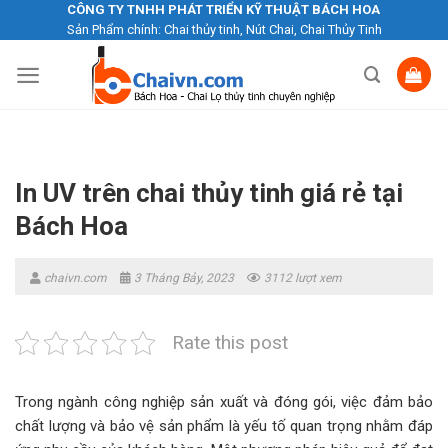
Skip
CÔNG TY TNHH PHÁT TRIỂN KỸ THUẬT BÁCH HOA
Sản Phẩm chính: Chai thủy tinh, Nút Chai, Chai Thủy Tinh
to
content
In UV trên chai thủy tinh giá rẻ tại
Bách Hoa
chaivn.com
3 Tháng Bảy, 2023
3112 lượt xem
Rate this post
Trong ngành công nghiệp sản xuất và đóng gói, việc đảm bảo
chất lượng và bảo vệ sản phẩm là yếu tố quan trọng nhằm đáp