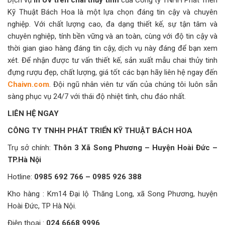
Kỹ Thuật Bách Hoa là một lựa chọn đáng tin cậy và chuyên
nghiệp. Với chất lượng cao, đa dạng thiết kế, sự tận tâm và
chuyên nghiệp, tính bền vững và an toàn, cùng với độ tin cậy và
thời gian giao hàng đáng tin cậy, dịch vụ này đáng để bạn xem
xét.
Để nhận được tư vấn thiết kế, sản xuất mẫu chai thủy tinh
đựng rượu đẹp, chất lượng, giá tốt các bạn hãy liên hệ ngay đến
Chaivn.com
. Đội ngũ nhân viên tư vấn của chúng tôi luôn sẵn
sàng phục vụ 24/7 với thái độ nhiệt tình, chu đáo nhất.
LIÊN HỆ NGAY
CÔNG TY TNHH PHÁT TRIỂN KỸ THUẬT BÁCH HOA
Trụ sở chính:
Thôn 3 Xã Song Phương – Huyện Hoài Đức –
TP.Hà Nội
Hotline:
0985 692 766 – 0985 926 388
Kho hàng : Km14 Đại lộ Thăng Long, xã Song Phương, huyện
Hoài Đức, TP Hà Nội.
Điện thoại :
024 6668 9996