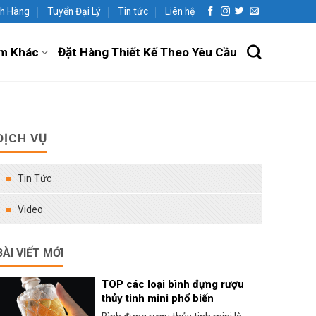
h Hàng
Tuyển Đại Lý
Tin tức
Liên hệ
m Khác
Đặt Hàng Thiết Kế Theo Yêu Cầu
DỊCH VỤ
Tin Tức
Video
BÀI VIẾT MỚI
TOP các loại bình đựng rượu
thủy tinh mini phổ biến