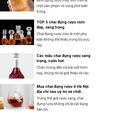
Bình đựng rượu thủy tinh mini là
một sản phẩm vô cùng phổ biến
trong...
TOP 5 chai đựng rượu mini
đẹp, sang trọng
Chai đựng rượu mini là một phụ
kiện không thể thiếu trong bộ sưu
tập...
Các mẫu chai đựng rượu sang
trọng, cuốn hút
Chào mừng đến với bài viết hôm
nay, chúng tôi sẽ giới thiệu về các...
Mua chai đựng rượu ở Hà Nội
địa chỉ nào uy tín và chất
lượng?
Trong thế giới rượu vang, chai
đựng rượu không chỉ là vật dụng
tiện ích...