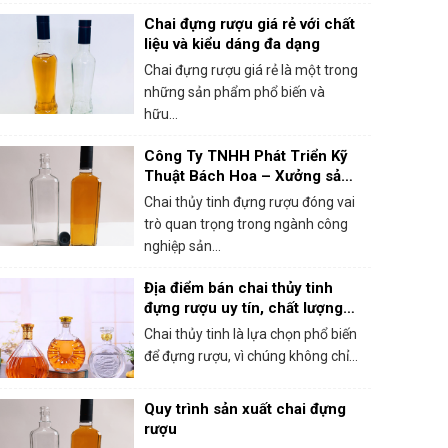
Chai đựng rượu giá rẻ với chất
liệu và kiểu dáng đa dạng
Chai đựng rượu giá rẻ là một trong
những sản phẩm phổ biến và
hữu...
Công Ty TNHH Phát Triển Kỹ
Thuật Bách Hoa – Xưởng sản
xuất chai thủy tinh đựng rượu
Chai thủy tinh đựng rượu đóng vai
chất lượng
trò quan trọng trong ngành công
nghiệp sản...
Địa điểm bán chai thủy tinh
đựng rượu uy tín, chất lượng
tại Hà Nội
Chai thủy tinh là lựa chọn phổ biến
để đựng rượu, vì chúng không chỉ...
Quy trình sản xuất chai đựng
rượu