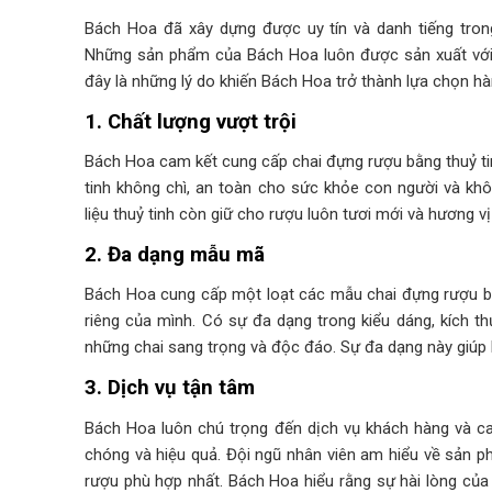
Bách Hoa đã xây dựng được uy tín và danh tiếng tron
Những sản phẩm của Bách Hoa luôn được sản xuất với c
đây là những lý do khiến Bách Hoa trở thành lựa chọn hà
1. Chất lượng vượt trội
Bách Hoa cam kết cung cấp chai đựng rượu bằng thuỷ ti
tinh không chì, an toàn cho sức khỏe con người và khô
liệu thuỷ tinh còn giữ cho rượu luôn tươi mới và hương vị
2. Đa dạng mẫu mã
Bách Hoa cung cấp một loạt các mẫu chai đựng rượu bằ
riêng của mình. Có sự đa dạng trong kiểu dáng, kích th
những chai sang trọng và độc đáo. Sự đa dạng này giúp 
3. Dịch vụ tận tâm
Bách Hoa luôn chú trọng đến dịch vụ khách hàng và 
chóng và hiệu quả. Đội ngũ nhân viên am hiểu về sản p
rượu phù hợp nhất. Bách Hoa hiểu rằng sự hài lòng của