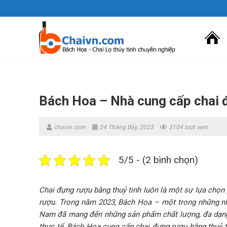
Skip
to
content
Bách Hoa – Nhà cung cấp chai 
chaivn.com
24 Tháng Bảy, 2023
3104 lượt xem
5/5 - (2 bình chọn)
Chai đựng rượu bằng thuỷ tinh luôn là một sự lựa chọn
rượu. Trong năm 2023, Bách Hoa – một trong những 
Nam đã mang đến những sản phẩm chất lượng, đa dạng 
thực tế, Bách Hoa cung cấp chai đựng rượu bằng thuỷ 