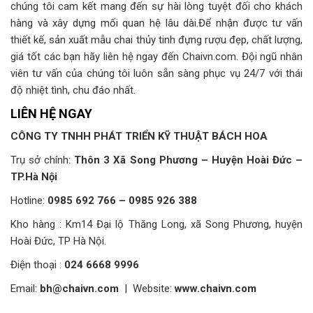
chúng tôi cam kết mang đến sự hài lòng tuyệt đối cho khách
hàng và xây dựng mối quan hệ lâu dài.
Để nhận được tư vấn
thiết kế, sản xuất mẫu chai thủy tinh đựng rượu đẹp, chất lượng,
giá tốt các bạn hãy liên hệ ngay đến Chaivn.com. Đội ngũ nhân
viên tư vấn của chúng tôi luôn sẵn sàng phục vụ 24/7 với thái
độ nhiệt tình, chu đáo nhất.
LIÊN HỆ NGAY
CÔNG TY TNHH PHÁT TRIỂN KỸ THUẬT BÁCH HOA
Trụ sở chính:
Thôn 3 Xã Song Phương – Huyện Hoài Đức –
TP.Hà Nội
Hotline:
0985 692 766 – 0985 926 388
Kho hàng : Km14 Đại lộ Thăng Long, xã Song Phương, huyện
Hoài Đức, TP Hà Nội.
Điện thoại :
024 6668 9996
Email:
bh@chaivn.com
| Website:
www.chaivn.com