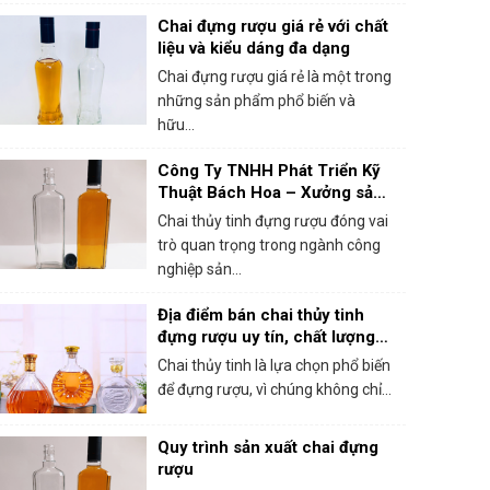
Chai đựng rượu giá rẻ với chất
liệu và kiểu dáng đa dạng
Chai đựng rượu giá rẻ là một trong
những sản phẩm phổ biến và
hữu...
Công Ty TNHH Phát Triển Kỹ
Thuật Bách Hoa – Xưởng sản
xuất chai thủy tinh đựng rượu
Chai thủy tinh đựng rượu đóng vai
chất lượng
trò quan trọng trong ngành công
nghiệp sản...
Địa điểm bán chai thủy tinh
đựng rượu uy tín, chất lượng
tại Hà Nội
Chai thủy tinh là lựa chọn phổ biến
để đựng rượu, vì chúng không chỉ...
Quy trình sản xuất chai đựng
rượu