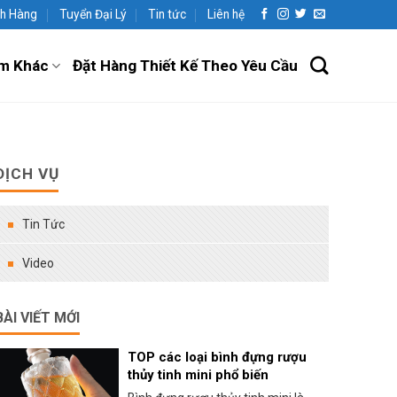
h Hàng
Tuyển Đại Lý
Tin tức
Liên hệ
m Khác
Đặt Hàng Thiết Kế Theo Yêu Cầu
DỊCH VỤ
Tin Tức
Video
BÀI VIẾT MỚI
TOP các loại bình đựng rượu
thủy tinh mini phổ biến