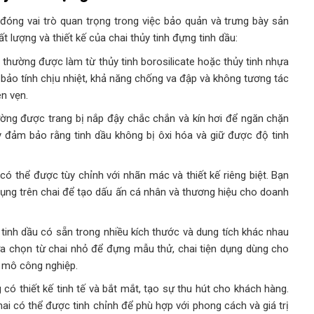
u đóng vai trò quan trọng trong việc bảo quản và trưng bày sản
 lượng và thiết kế của chai thủy tinh đựng tinh dầu:
u thường được làm từ thủy tinh borosilicate hoặc thủy tinh nhựa
 bảo tính chịu nhiệt, khả năng chống va đập và không tương tác
n vẹn.
hường được trang bị nắp đậy chắc chắn và kín hơi để ngăn chặn
ày đảm bảo rằng tinh dầu không bị ôxi hóa và giữ được độ tinh
có thể được tùy chỉnh với nhãn mác và thiết kế riêng biệt. Bạn
dụng trên chai để tạo dấu ấn cá nhân và thương hiệu cho doanh
 tinh dầu có sẵn trong nhiều kích thước và dung tích khác nhau
a chọn từ chai nhỏ để đựng mẫu thử, chai tiện dụng dùng cho
y mô công nghiệp.
 có thiết kế tinh tế và bắt mắt, tạo sự thu hút cho khách hàng.
hai có thể được tinh chỉnh để phù hợp với phong cách và giá trị