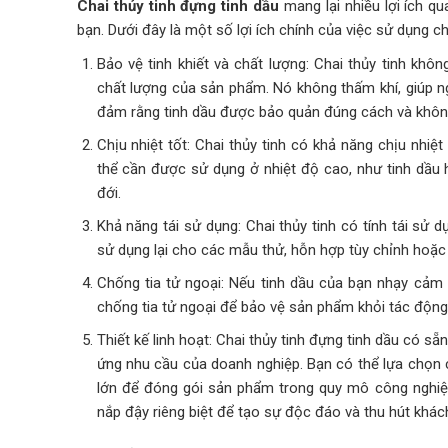
Chai thủy tinh đựng tinh dầu
mang lại nhiều lợi ích q
bạn. Dưới đây là một số lợi ích chính của việc sử dụng ch
Bảo vệ tinh khiết và chất lượng: Chai thủy tinh khôn
chất lượng của sản phẩm. Nó không thấm khí, giúp n
đảm rằng tinh dầu được bảo quản đúng cách và không
Chịu nhiệt tốt: Chai thủy tinh có khả năng chịu nhi
thể cần được sử dụng ở nhiệt độ cao, như tinh dầu 
đới.
Khả năng tái sử dụng: Chai thủy tinh có tính tái sử 
sử dụng lại cho các mẫu thử, hỗn hợp tùy chỉnh hoặ
Chống tia tử ngoại: Nếu tinh dầu của bạn nhạy cảm v
chống tia tử ngoại để bảo vệ sản phẩm khỏi tác động
Thiết kế linh hoạt: Chai thủy tinh đựng tinh dầu có sẵ
ứng nhu cầu của doanh nghiệp. Bạn có thể lựa chọn c
lớn để đóng gói sản phẩm trong quy mô công nghiệp
nắp đậy riêng biệt để tạo sự độc đáo và thu hút khác