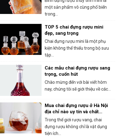
Bình đựng rượu thủy tinh mini là
một sản phẩm vô cùng phổ biến
trong...
TOP 5 chai đựng rượu mini
đẹp, sang trọng
Chai đựng rượu mini là một phụ
kiện không thể thiếu trong bộ sưu
tập...
Các mẫu chai đựng rượu sang
trọng, cuốn hút
Chào mừng đến với bài viết hôm
nay, chúng tôi sẽ giới thiệu về các...
Mua chai đựng rượu ở Hà Nội
địa chỉ nào uy tín và chất
lượng?
Trong thế giới rượu vang, chai
đựng rượu không chỉ là vật dụng
tiện ích...