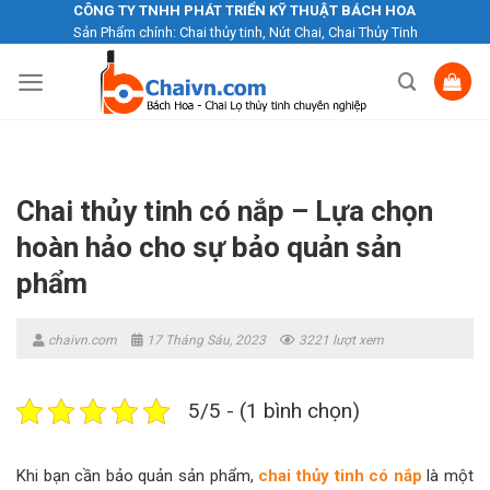
Skip
CÔNG TY TNHH PHÁT TRIỂN KỸ THUẬT BÁCH HOA
Sản Phẩm chính: Chai thủy tinh, Nút Chai, Chai Thủy Tinh
to
content
Chai thủy tinh có nắp – Lựa chọn
hoàn hảo cho sự bảo quản sản
phẩm
chaivn.com
17 Tháng Sáu, 2023
3221 lượt xem
5/5 - (1 bình chọn)
Khi bạn cần bảo quản sản phẩm,
chai thủy tinh có nắp
là một