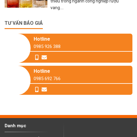
thiếu trong ngành công nghiệp rượu
vang....
TƯ VẤN BÁO GIÁ
Hotline
0985 926 388
Hotline
0985 692 766
Danh mục