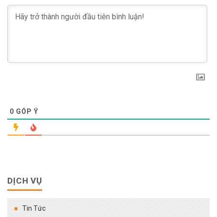
0
GÓP Ý
DỊCH VỤ
Tin Tức