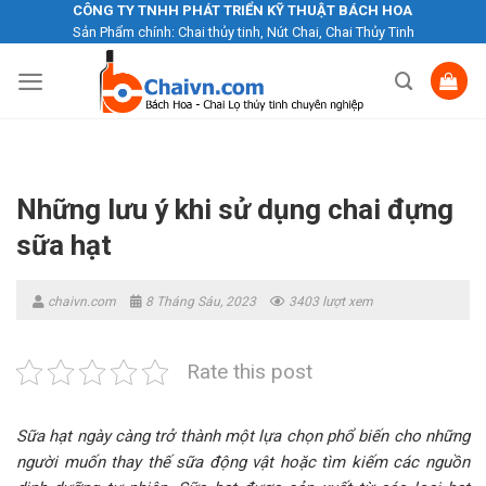
Skip
CÔNG TY TNHH PHÁT TRIỂN KỸ THUẬT BÁCH HOA
Sản Phẩm chính: Chai thủy tinh, Nút Chai, Chai Thủy Tinh
to
content
Những lưu ý khi sử dụng chai đựng
sữa hạt
chaivn.com
8 Tháng Sáu, 2023
3403 lượt xem
Rate this post
Sữa hạt ngày càng trở thành một lựa chọn phổ biến cho những
người muốn thay thế sữa động vật hoặc tìm kiếm các nguồn