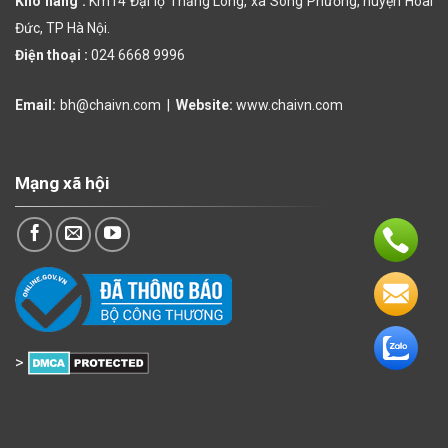
Kho hàng :
Km14 Đại lộ Thăng Long, xã Song Phương, huyện Hoài
Đức, TP Hà Nội.
Điện thoại :
024 6668 9996
Email:
bh@chaivn.com
|
Website:
www.chaivn.com
Mạng xã hội
>