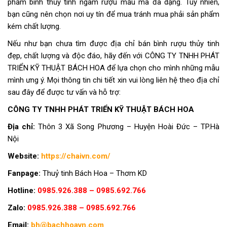
phẩm bình thủy tinh ngâm rượu mẫu mã đa dạng. Tuy nhiên,
bạn cũng nên chọn nơi uy tín để mua tránh mua phải sản phẩm
kém chất lượng.
Nếu như bạn chưa tìm được địa chỉ bán bình rượu thủy tinh
đẹp, chất lượng và độc đáo, hãy đến với CÔNG TY TNHH PHÁT
TRIỂN KỸ THUẬT BÁCH HOA để lựa chọn cho mình những mẫu
mình ưng ý. Mọi thông tin chi tiết xin vui lòng liên hệ theo địa chỉ
sau đây để được tư vấn và hỗ trợ:
CÔNG TY TNHH PHÁT TRIỂN KỸ THUẬT BÁCH HOA
Địa chỉ:
Thôn 3 Xã Song Phương – Huyện Hoài Đức – TP.Hà
Nội
Website:
https://chaivn.com/
Fanpage:
Thuỷ tinh Bách Hoa – Thơm KD
Hotline:
0985.926.388 – 0985.692.766
Zalo:
0985.926.388 – 0985.692.766
Email:
bh@bachhoavn.com