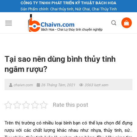
Skip
CÔNG TY TNHH PHÁT TRIỂN KỸ THUẬT BÁCH HOA
Sản Phẩm chính: Chai thủy tinh, Nút Chai, Chai Thủy Tinh
to
content
Tại sao nên dùng bình thủy tinh
ngâm rượu?
chaivn.com
26 Tháng Tám, 2021
3563 lượt xem
Rate this post
Trên thị trường có nhiều loại bình bạn có thể lựa chọn để đựng
rượu với các chất lượng khác nhau như: nhựa, thủy tinh, sứ…