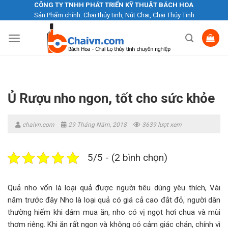
Skip
CÔNG TY TNHH PHÁT TRIỂN KỸ THUẬT BÁCH HOA
Sản Phẩm chính: Chai thủy tinh, Nút Chai, Chai Thủy Tinh
to
content
Ủ Rượu nho ngon, tốt cho sức khỏe
chaivn.com
29 Tháng Năm, 2018
3639 lượt xem
5/5 - (2 bình chọn)
Quả nho vốn là loại quả được người tiêu dùng yêu thích, Vài
năm trước đây Nho là loại quả có giá cả cao đắt đỏ, người dân
thường hiếm khi dám mua ăn, nho có vị ngọt hơi chua và mùi
thơm riêng. Khi ăn rất ngon và không có cảm giác chán, chính vì