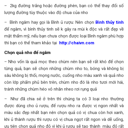
– 2kg đường trắng hoặc đường phèn, bạn có thể thay đổi số
lượng đường tùy thuộc vào độ chua của nho
– Bình ngâm hay gọi là Bình ủ rượu: Nên chọn
Bình thủy tinh
để ngâm, vì bình thủy tinh sẽ k gây ra mùi k độc và rất đẹp về
mặt thẩm mỹ, nếu bạn chưa chọn được loại Bình ngâm phù hợp
thì bạn có thể tham khảo tại
http://chaivn.com
Chọn quả nho để ngâm
– Nho vốn là quả mọc theo chùm nên bạn sẽ rất khó để chọn
từng quả, bạn sẽ chọn những chùm nho to, bóng và không bị
sâu không bị thối, mọng nước, cuống nho màu xanh và quả nho
còn lớp phấm phủ bên trên, chùm nho đó là nho tươi mới hái,
tránh những chùm héo vỏ nhăn nheo rơi rụng quả
– Như đã chia sẻ ở trên thì chúng ta có 3 loại nho thường
được dùng cho ủ rượu, để rượu nho ra được vị ngon nhất và
màu sắc đẹp nhất bạn nên chọn quả có vị chua còn hơi xanh,
khi ủ thành rượu thì rượu có vị chua ngọt rất ngon và dễ uống,
ưu tiên chọn quả nho đỏ vì khi ủ rượu sẽ tạo thành màu đỏ rất