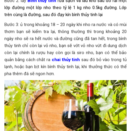
Bước 2: lấy
Bình thủy tinh
rửa sạch và lau khô sau đó rải một
lớp đường một lớp nho theo tỷ lệ 1 kg nho 0.5kg đường. Lớp
trên cùng là đường, sau đó đạy kín bình thủy tinh lại
Bước 3: ủ trong khoảng 18 – 20 ngày khi nho ra nước và có mùi
thơm bạn sẽ kiểm tra lại, thông thường thì trong khoảng 20
ngày nho sẽ ra hết nước và đường cũng đã tan hết, trong bình
thủy tinh chỉ còn lại vỏ nho, bạn sẽ vớt vỏ nho vứt đi dung dịch
còn lại chính là rượu hay còn gọi là siro nho, bạn có thể bảo
quản bằng cách chắt ra
chai thủy tinh
sau đó bỏ vào trong tủ
lạnh, hoặc bạn bịt kín bình thủy tinh lại, khi thưởng thức có thể
pha thêm đá sẽ ngon hơn.