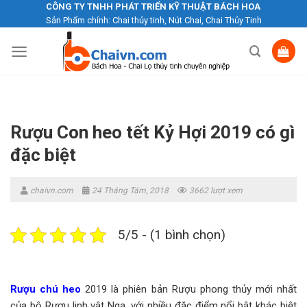
Skip
CÔNG TY TNHH PHÁT TRIỂN KỸ THUẬT BÁCH HOA
Sản Phẩm chính: Chai thủy tinh, Nút Chai, Chai Thủy Tinh
to
content
Rượu Con heo tết Kỷ Hợi 2019 có gì
đặc biệt
chaivn.com
24 Tháng Tám, 2018
3662 lượt xem
5/5 - (1 bình chọn)
Rượu chú heo
2019 là phiên bản Rượu phong thủy mới nhất
của bộ Rượu linh vật Nga, với nhiều đặc điểm nổi bật khác biệt