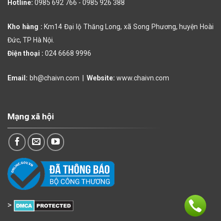
Hotline:
0985 692 766 -
0985 926 388
Kho hàng :
Km14 Đại lộ Thăng Long, xã Song Phương, huyện Hoài
Đức, TP Hà Nội.
Điện thoại :
024 6668 9996
Email:
bh@chaivn.com
|
Website:
www.chaivn.com
Mạng xã hội
>