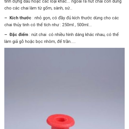
tinh đựng dầu hoặc các loại khác…. ngoài ra nút chai còn dùng
cho các chai làm từ gốm, sành, sứ…
– Kích thước
: nhỏ gọn, có đầy đủ kích thước dùng cho các
chai thủy tinh có thể tích như : 250ml , 500ml….
– Đặc điểm
: nút chai có nhiều hình dáng khác nhau, có thể
làm giả gỗ hoặc bọc nhôm, để trần……