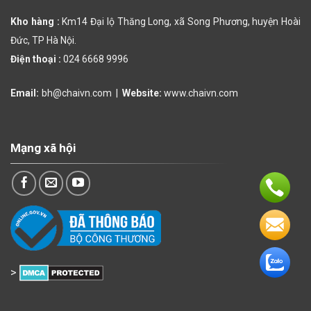
Kho hàng :
Km14 Đại lộ Thăng Long, xã Song Phương, huyện Hoài
Đức, TP Hà Nội.
Điện thoại :
024 6668 9996
Email:
bh@chaivn.com
|
Website:
www.chaivn.com
Mạng xã hội
>