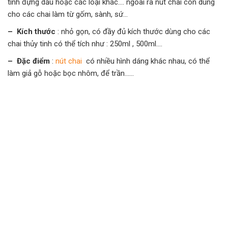
tinh đựng dầu hoặc các loại khác…. ngoài ra nút chai còn dùng
cho các chai làm từ gốm, sành, sứ…
– Kích thước
: nhỏ gọn, có đầy đủ kích thước dùng cho các
chai thủy tinh có thể tích như : 250ml , 500ml….
– Đặc điểm
:
nút chai
có nhiều hình dáng khác nhau, có thể
làm giả gỗ hoặc bọc nhôm, để trần……