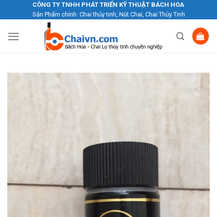
Skip
CÔNG TY TNHH PHÁT TRIỂN KỸ THUẬT BÁCH HOA
Sản Phẩm chính: Chai thủy tinh, Nút Chai, Chai Thủy Tinh
to
content