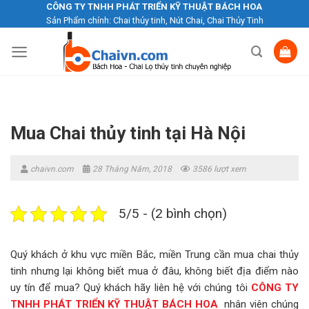
Skip
CÔNG TY TNHH PHÁT TRIỂN KỸ THUẬT BÁCH HOA
Sản Phẩm chính: Chai thủy tinh, Nút Chai, Chai Thủy Tinh
to
content
Mua Chai thủy tinh tại Hà Nội
chaivn.com
28 Tháng Năm, 2018
3586 lượt xem
5/5 - (2 bình chọn)
Quý khách ở khu vực miền Bắc, miền Trung cần mua chai thủy
tinh nhưng lại không biết mua ở đâu, không biết địa điểm nào
uy tín để mua? Quý khách hãy liên hệ với chúng tôi
CÔNG TY
TNHH PHÁT TRIỂN KỸ THUẬT BÁCH HOA
nhân viên chúng