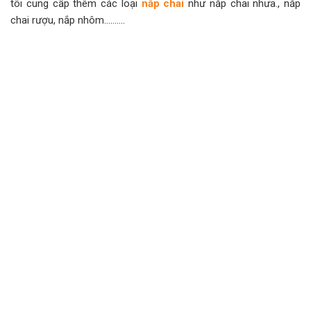
tôi cung cấp thêm các loại
nắp chai
như nắp chai nhưa., nắp
chai rượu, nắp nhôm……….