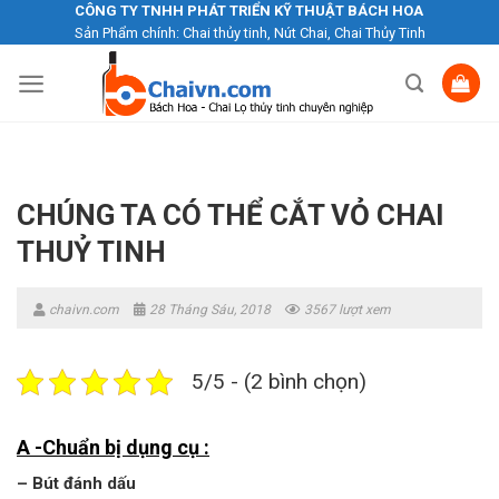
Skip
CÔNG TY TNHH PHÁT TRIỂN KỸ THUẬT BÁCH HOA
Sản Phẩm chính: Chai thủy tinh, Nút Chai, Chai Thủy Tinh
to
content
CHÚNG TA CÓ THỂ CẮT VỎ CHAI
THUỶ TINH
chaivn.com
28 Tháng Sáu, 2018
3567 lượt xem
5/5 - (2 bình chọn)
A -Chuẩn bị dụng cụ :
– Bút đánh dấu