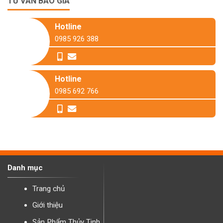
TƯ VẤN BÁO GIÁ
Hotline
0985 926 388
Hotline
0985 692 766
Danh mục
Trang chủ
Giới thiệu
Sản Phẩm Thủy Tinh