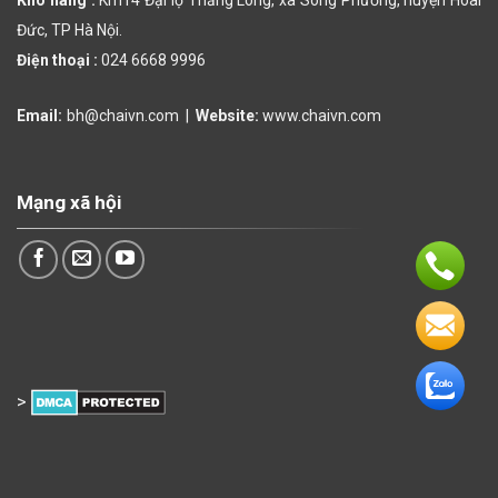
Kho hàng :
Km14 Đại lộ Thăng Long, xã Song Phương, huyện Hoài
Đức, TP Hà Nội.
Điện thoại :
024 6668 9996
Email:
bh@chaivn.com
|
Website:
www.chaivn.com
Mạng xã hội
>