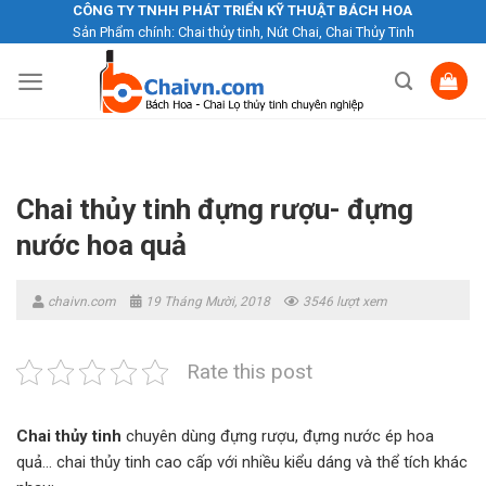
Skip
CÔNG TY TNHH PHÁT TRIỂN KỸ THUẬT BÁCH HOA
Sản Phẩm chính: Chai thủy tinh, Nút Chai, Chai Thủy Tinh
to
content
Chai thủy tinh đựng rượu- đựng
nước hoa quả
chaivn.com
19 Tháng Mười, 2018
3546 lượt xem
Rate this post
Chai thủy tinh
chuyên dùng đựng rượu, đựng nước ép hoa
quả… chai thủy tinh cao cấp với nhiều kiểu dáng và thể tích khác