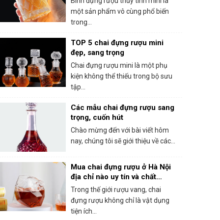
Bình đựng rượu thủy tinh mini là
một sản phẩm vô cùng phổ biến
trong...
TOP 5 chai đựng rượu mini
đẹp, sang trọng
Chai đựng rượu mini là một phụ
kiện không thể thiếu trong bộ sưu
tập...
Các mẫu chai đựng rượu sang
trọng, cuốn hút
Chào mừng đến với bài viết hôm
nay, chúng tôi sẽ giới thiệu về các...
Mua chai đựng rượu ở Hà Nội
địa chỉ nào uy tín và chất
lượng?
Trong thế giới rượu vang, chai
đựng rượu không chỉ là vật dụng
tiện ích...