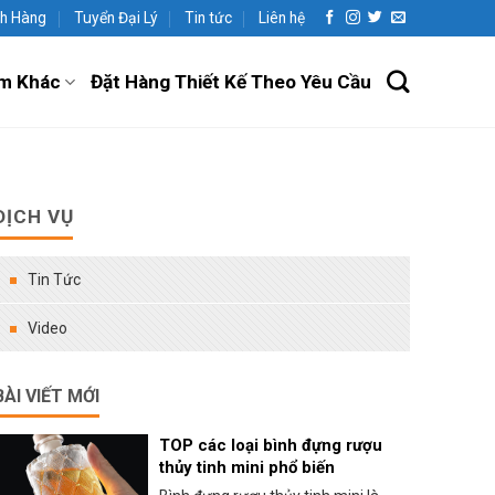
h Hàng
Tuyển Đại Lý
Tin tức
Liên hệ
m Khác
Đặt Hàng Thiết Kế Theo Yêu Cầu
DỊCH VỤ
Tin Tức
Video
BÀI VIẾT MỚI
TOP các loại bình đựng rượu
thủy tinh mini phổ biến