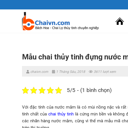
Skip
to
content
Mẫu chai thủy tinh đựng nước 
chaivn.com
1 Tháng Sáu, 2018
3611 lượt xem
5/5 - (1 bình chọn)
Với đặc tính của nước mắm là có mùi nồng nặc và rất mặ
tính chất của
chai thủy tinh
là cứng mịn bền và không để
các nhãn hàng nước mắm, cũng vì thế mà mẫu mã cha
trên thị trường.