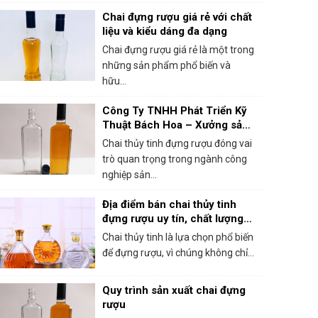
Chai đựng rượu giá rẻ với chất
liệu và kiểu dáng đa dạng
Chai đựng rượu giá rẻ là một trong
những sản phẩm phổ biến và
hữu...
Công Ty TNHH Phát Triển Kỹ
Thuật Bách Hoa – Xưởng sản
xuất chai thủy tinh đựng rượu
Chai thủy tinh đựng rượu đóng vai
chất lượng
trò quan trọng trong ngành công
nghiệp sản...
Địa điểm bán chai thủy tinh
đựng rượu uy tín, chất lượng
tại Hà Nội
Chai thủy tinh là lựa chọn phổ biến
để đựng rượu, vì chúng không chỉ...
Quy trình sản xuất chai đựng
rượu