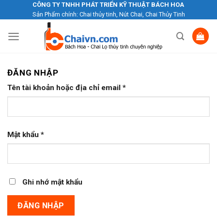
Skip
CÔNG TY TNHH PHÁT TRIỂN KỸ THUẬT BÁCH HOA
Sản Phẩm chính: Chai thủy tinh, Nút Chai, Chai Thủy Tinh
to
content
ĐĂNG NHẬP
Tên tài khoản hoặc địa chỉ email
*
Mật khẩu
*
Ghi nhớ mật khẩu
ĐĂNG NHẬP