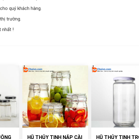
 cho quý khách hàng.
thị trường.
 nhất !
UÔNG
HŨ THỦY TINH NẮP CÀI
HŨ THỦY TINH T