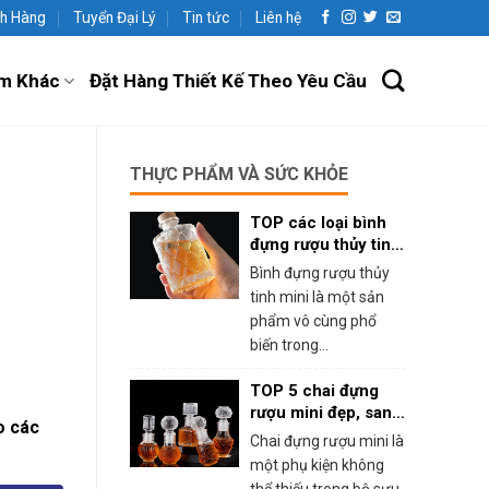
h Hàng
Tuyển Đại Lý
Tin tức
Liên hệ
m Khác
Đặt Hàng Thiết Kế Theo Yêu Cầu
THỰC PHẨM VÀ SỨC KHỎE
TOP các loại bình
đựng rượu thủy tinh
mini phổ biến
Bình đựng rượu thủy
tinh mini là một sản
phẩm vô cùng phổ
biến trong...
TOP 5 chai đựng
rượu mini đẹp, sang
o các
trọng
Chai đựng rượu mini là
một phụ kiện không