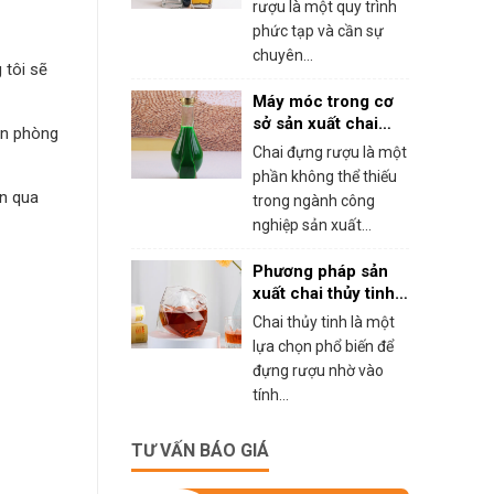
rượu là một quy trình
phức tạp và cần sự
chuyên...
 tôi sẽ
Máy móc trong cơ
sở sản xuất chai
ăn phòng
đựng rượu
Chai đựng rượu là một
phần không thể thiếu
ện qua
trong ngành công
nghiệp sản xuất...
Phương pháp sản
xuất chai thủy tinh
đựng rượu
Chai thủy tinh là một
lựa chọn phổ biến để
đựng rượu nhờ vào
tính...
TƯ VẤN BÁO GIÁ