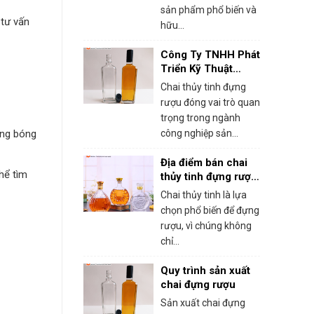
sản phẩm phổ biến và
 tư vấn
hữu...
Công Ty TNHH Phát
Triển Kỹ Thuật
Bách Hoa – Xưởng
Chai thủy tinh đựng
sản xuất chai thủy
rượu đóng vai trò quan
tinh đựng rượu chất
trọng trong ngành
lượng
áng bóng
công nghiệp sản...
Địa điểm bán chai
hể tìm
thủy tinh đựng rượu
uy tín, chất lượng
Chai thủy tinh là lựa
tại Hà Nội
chọn phổ biến để đựng
rượu, vì chúng không
chỉ...
Quy trình sản xuất
chai đựng rượu
Sản xuất chai đựng