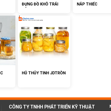
ĐỰNG ĐỒ KHÔ TRÁI
NẮP THIẾC
CÂY
ỤC
HŨ THỦY TINH JDTRÒN
CÔNG TY TNHH PHÁT TRIỂN KỸ THUẬT