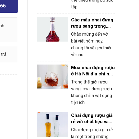
thể thiếu trong bộ sưu
766
tập...
Các mẫu chai đựng
nh
rượu sang trọng,
cuốn hút
Chào mừng đến với
bài viết hôm nay,
chúng tôi sẽ giới thiệu
 trả
về các...
Mua chai đựng rượu
ở Hà Nội địa chỉ nào
uy tín và chất
Trong thế giới rượu
lượng?
vang, chai đựng rượu
không chỉ là vật dụng
tiện ích...
Chai đựng rượu giá
rẻ với chất liệu và
kiểu dáng đa dạng
Chai đựng rượu giá rẻ
là một trong những