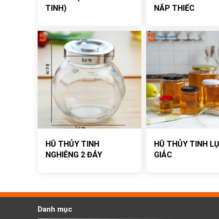
TINH)
NẮP THIẾC
HŨ THỦY TINH
HŨ THỦY TINH L
NGHIÊNG 2 ĐÁY
GIÁC
Danh mục