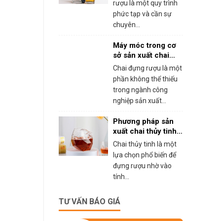
rượu là một quy trình
phức tạp và cần sự
chuyên...
Máy móc trong cơ
sở sản xuất chai
đựng rượu
Chai đựng rượu là một
phần không thể thiếu
trong ngành công
nghiệp sản xuất...
Phương pháp sản
xuất chai thủy tinh
đựng rượu
Chai thủy tinh là một
lựa chọn phổ biến để
đựng rượu nhờ vào
tính...
TƯ VẤN BÁO GIÁ