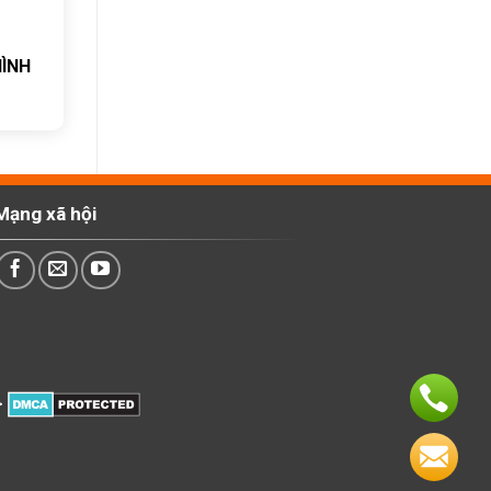
HÌNH
Mạng xã hội
>