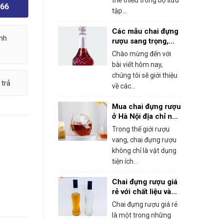
thể thiếu trong bộ sưu
766
tập...
Các mẫu chai đựng
nh
rượu sang trọng,
cuốn hút
Chào mừng đến với
bài viết hôm nay,
chúng tôi sẽ giới thiệu
 trả
về các...
Mua chai đựng rượu
ở Hà Nội địa chỉ nào
uy tín và chất
Trong thế giới rượu
lượng?
vang, chai đựng rượu
không chỉ là vật dụng
tiện ích...
Chai đựng rượu giá
rẻ với chất liệu và
kiểu dáng đa dạng
Chai đựng rượu giá rẻ
là một trong những