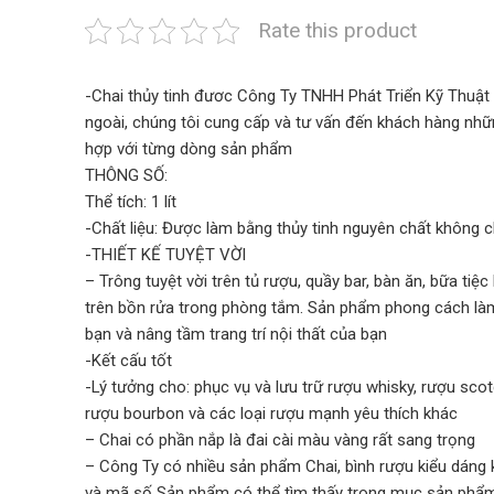
Rate this product
-Chai thủy tinh đươc Công Ty TNHH Phát Triển Kỹ Thuật
ngoài, chúng tôi cung cấp và tư vấn đến khách hàng nhữ
hợp với từng dòng sản phẩm
THÔNG SỐ:
Thể tích: 1 lít
-Chất liệu: Được làm bằng thủy tinh nguyên chất không c
-THIẾT KẾ TUYỆT VỜI
– Trông tuyệt vời trên tủ rượu, quầy bar, bàn ăn, bữa t
trên bồn rửa trong phòng tắm. Sản phẩm phong cách là
bạn và nâng tầm trang trí nội thất của bạn
-Kết cấu tốt
-Lý tưởng cho: phục vụ và lưu trữ rượu whisky, rượu sco
rượu bourbon và các loại rượu mạnh yêu thích khác
– Chai có phần nắp là đai cài màu vàng rất sang trọng
– Công Ty có nhiều sản phẩm Chai, bình rượu kiểu dáng
và mã số Sản phẩm có thể tìm thấy trong mục sản phẩm