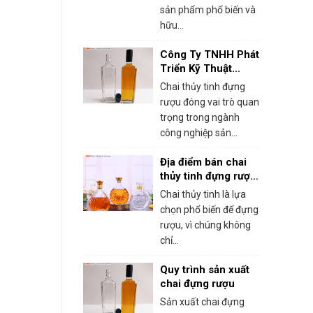
sản phẩm phổ biến và
hữu...
Công Ty TNHH Phát
Triển Kỹ Thuật
Bách Hoa – Xưởng
Chai thủy tinh đựng
sản xuất chai thủy
rượu đóng vai trò quan
tinh đựng rượu chất
trọng trong ngành
lượng
công nghiệp sản...
Địa điểm bán chai
thủy tinh đựng rượu
uy tín, chất lượng
Chai thủy tinh là lựa
tại Hà Nội
chọn phổ biến để đựng
rượu, vì chúng không
chỉ...
Quy trình sản xuất
chai đựng rượu
Sản xuất chai đựng