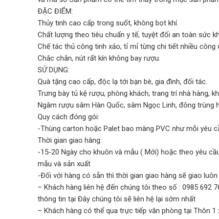
ĐẶC ĐIỂM:
Thủy tinh cao cấp trong suốt, không bọt khí.
Chất lượng theo tiêu chuẩn y tế, tuyệt đối an toàn sức k
Chế tác thủ công tinh xảo, tỉ mỉ từng chi tiết nhiều côn
Chắc chắn, nút rất kín không bay rượu.
SỬ DỤNG:
Quà tặng cao cấp, độc lạ tới bạn bè, gia đình, đối tác.
Trưng bày tủ kệ rượu, phòng khách, trang trí nhà hàng, k
Ngâm rượu sâm Hàn Quốc, sâm Ngọc Linh, đông trùng h
Quy cách đóng gói:
-Thùng carton hoặc Palet bao màng PVC như mỗi yêu c
Thời gian giao hàng:
-15-20 Ngày cho khuôn và mẫu ( Mới) hoặc theo yêu cầu
mẫu và sản xuất
-Đối với hàng có sẵn thì thời gian giao hàng sẽ giao luôn
– Khách hàng liên hệ đến chúng tôi theo số : 0985 692 
thông tin tại Đây chúng tôi sẽ liên hệ lại sớm nhất
– Khách hàng có thể qua trực tiếp văn phòng tại Thôn 