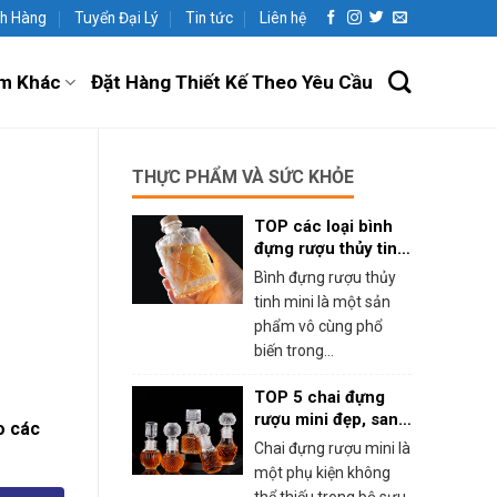
h Hàng
Tuyển Đại Lý
Tin tức
Liên hệ
m Khác
Đặt Hàng Thiết Kế Theo Yêu Cầu
THỰC PHẨM VÀ SỨC KHỎE
TOP các loại bình
đựng rượu thủy tinh
mini phổ biến
Bình đựng rượu thủy
tinh mini là một sản
phẩm vô cùng phổ
biến trong...
TOP 5 chai đựng
rượu mini đẹp, sang
o các
trọng
Chai đựng rượu mini là
một phụ kiện không