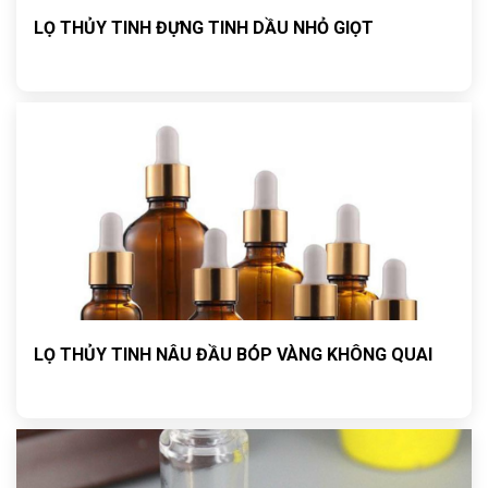
LỌ THỦY TINH ĐỰNG TINH DẦU NHỎ GIỌT
LỌ THỦY TINH NÂU ĐẦU BÓP VÀNG KHÔNG QUAI