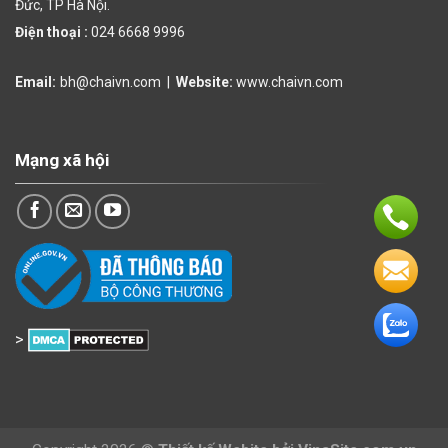
Đức, TP Hà Nội.
Điện thoại :
024 6668 9996
Email:
bh@chaivn.com
|
Website:
www.chaivn.com
Mạng xã hội
>