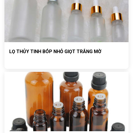
LỌ THỦY TINH BÓP NHỎ GIỌT TRẮNG MỜ