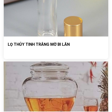
LỌ THỦY TINH TRẮNG MỜ BI LĂN