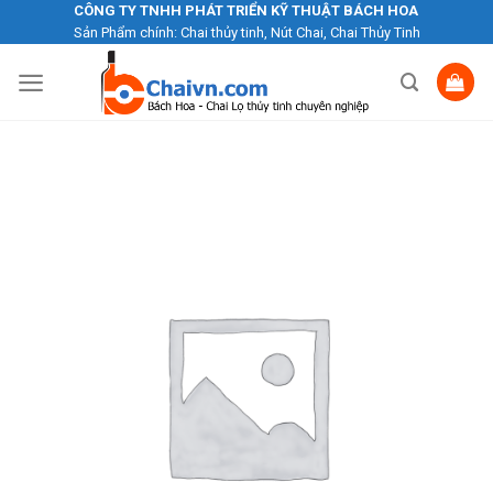
Skip
CÔNG TY TNHH PHÁT TRIỂN KỸ THUẬT BÁCH HOA
Sản Phẩm chính: Chai thủy tinh, Nút Chai, Chai Thủy Tinh
to
content