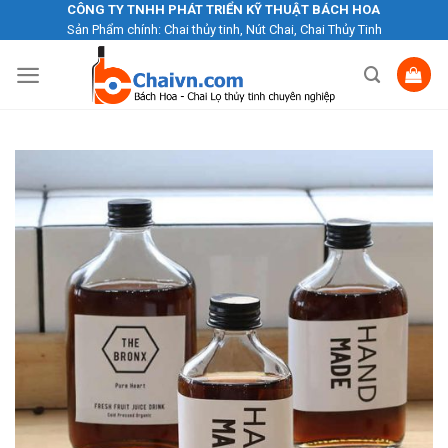
Skip
CÔNG TY TNHH PHÁT TRIỂN KỸ THUẬT BÁCH HOA
Sản Phẩm chính: Chai thủy tinh, Nút Chai, Chai Thủy Tinh
to
content