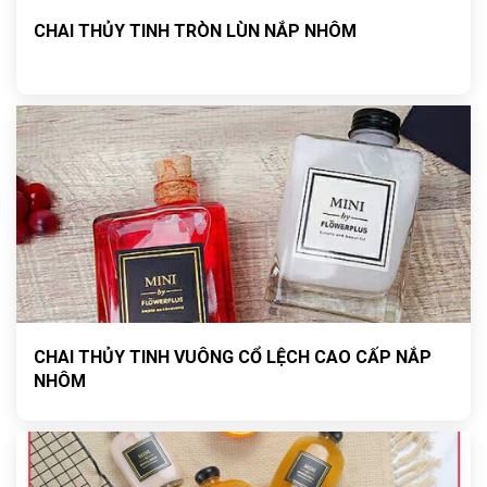
CHAI THỦY TINH TRÒN LÙN NẮP NHÔM
CHAI THỦY TINH VUÔNG CỔ LỆCH CAO CẤP NẮP
NHÔM