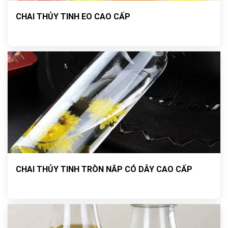
CHAI THỦY TINH EO CAO CẤP
CHAI THỦY TINH TRÒN NẮP CÓ DÂY CAO CẤP